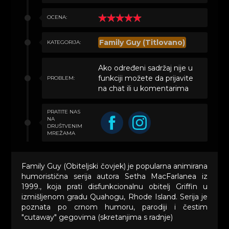
OCENA:
Family Guy (Titlovano)
KATEGORIJA:
Ako određeni sadržaj nije u
funkciji možete da prijavite
PROBLEM:
na chat ili u komentarima
PRATITE NAS
NA
DRUŠTVENIM
MREŽAMA
Family Guy (Obiteljski čovjek) je popularna animirana
humoristična serija autora Setha MacFarlanea iz
1999., koja prati disfunkcionalnu obitelj Griffin u
izmišljenom gradu Quahogu, Rhode Island. Serija je
poznata po crnom humoru, parodiji i čestim
"cutaway" gegovima (skretanjima s radnje)