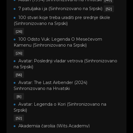
7 patuljaka i ja (Sinhronizovano na Srpski)
[52]
100 stvari koje treba uraditi pre srednje škole
(Sinhronizovano na Srpski)
[26]
100 Odsto Vuk: Legenda O Mesečevom
Kamenu (Sinhronizovano na Srpski)
[26]
Avatar: Poslednji vladar vetrova (Sinhronizovano
na Srpski)
[56]
Avatar: The Last Airbender (2024)
Sinhronizovano na Hrvatski
[8]
Avatar: Legenda o Kori (Sinhronizovano na
Srpski)
[52]
Akademija čarolija (Wits Academy)
Sinhronizovano na Srpski