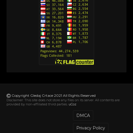
Action Man (2000) Sinhronizovano na Hrvatski
[26]
Andjeoski Prijatelji (Sinhronizovano na Srpski)
[52]
Ajkuca (Sharkdog) Sinhronizovano na Srpski
[40]
Alvin i veverice (Alvinnn!!! And the Chipmunks)
Sinhronizovano na Srpski
[182]
Alisa i Luis (Sinhronizovano na Srpski)
[104]
Avanture Mačka u čizmama (Sinhronizovano na
Srpski)
Copyright Gledaj Crtace 2021 All Rights Reserved
[78]
Disclaimer: This site does not store any files on its server. All contents are
provided by non-affiliated third parties.
uCoz
Abominable The Invisible (2022) Sinhronizovano
na Srpski
DMCA
[20]
Privacy Policy
Akademija za jednoroge (Unicorn Academy)