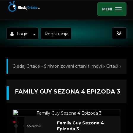
MENI
Login
Registracija
Gledaj Crtaće - Sinhronizovani crtani filmovi
»
Crtaći
»
Family Guy (Titlovano)
»
Kratkometrazni crtani filmovi
FAMILY GUY SEZONA 4 EPIZODA 3
» Family Guy Sezona 4 Epizoda 3
Family Guy Sezona 4
OZNAKE:
Epizoda 3