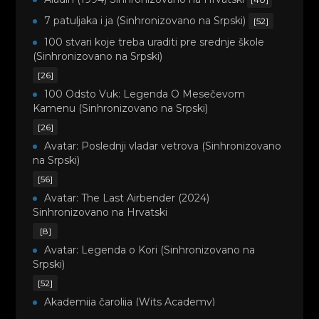
7 patuljaka i ja (Sinhronizovano na Srpski)
[52]
100 stvari koje treba uraditi pre srednje škole
(Sinhronizovano na Srpski)
[26]
100 Odsto Vuk: Legenda O Mesečevom
Kamenu (Sinhronizovano na Srpski)
[26]
Avatar: Poslednji vladar vetrova (Sinhronizovano
na Srpski)
[56]
Avatar: The Last Airbender (2024)
Sinhronizovano na Hrvatski
[8]
Avatar: Legenda o Kori (Sinhronizovano na
Srpski)
[52]
Akademija čarolija (Wits Academy)
Sinhronizovano na Srpski