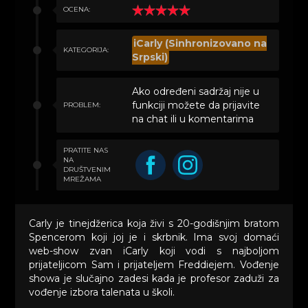
OCENA:
iCarly (Sinhronizovano na
KATEGORIJA:
Srpski)
Ako određeni sadržaj nije u
funkciji možete da prijavite
PROBLEM:
na chat ili u komentarima
PRATITE NAS
NA
DRUŠTVENIM
MREŽAMA
Carly je tinejdžerica koja živi s 20-godišnjim bratom
Spencerom koji joj je i skrbnik. Ima svoj domaći
web-show zvan iCarly koji vodi s najboljom
prijateljicom Sam i prijateljem Freddiejem. Vođenje
showa je slučajno zadesi kada je profesor zaduži za
vođenje izbora talenata u školi.