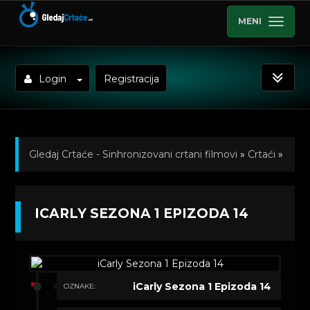
MENI
Login
Registracija
Gledaj Crtaće - Sinhronizovani crtani filmovi
»
Crtaći
»
iCarly (Sinhronizovano na Srpski)
»
Kratkometrazni
ICARLY SEZONA 1 EPIZODA 14
crtani filmovi
» iCarly Sezona 1 Epizoda 14
iCarly Sezona 1 Epizoda 14
OZNAKE: