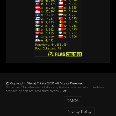
Action Man (2000) Sinhronizovano na Hrvatski
[26]
Andjeoski Prijatelji (Sinhronizovano na Srpski)
[52]
Ajkuca (Sharkdog) Sinhronizovano na Srpski
[40]
Alvin i veverice (Alvinnn!!! And the Chipmunks)
Sinhronizovano na Srpski
[182]
Alisa i Luis (Sinhronizovano na Srpski)
[104]
Avanture Mačka u čizmama (Sinhronizovano na
Srpski)
Copyright Gledaj Crtace 2021 All Rights Reserved
[78]
Disclaimer: This site does not store any files on its server. All contents are
provided by non-affiliated third parties.
uCoz
Abominable The Invisible (2022) Sinhronizovano
na Srpski
DMCA
[20]
Privacy Policy
Akademija za jednoroge (Unicorn Academy)