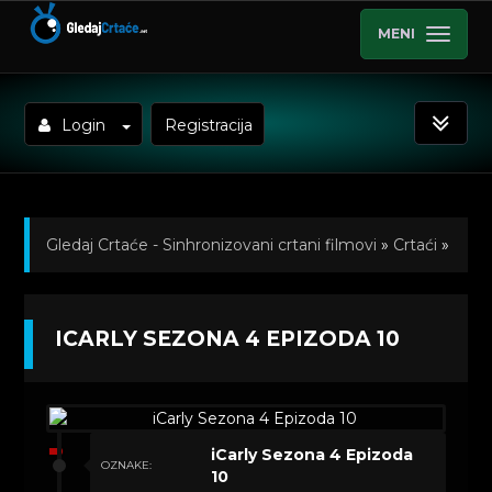
MENI
Login
Registracija
Gledaj Crtaće - Sinhronizovani crtani filmovi
»
Crtaći
»
iCarly (Sinhronizovano na Srpski)
»
Kratkometrazni
ICARLY SEZONA 4 EPIZODA 10
crtani filmovi
» iCarly Sezona 4 Epizoda 10
iCarly Sezona 4 Epizoda
OZNAKE:
10