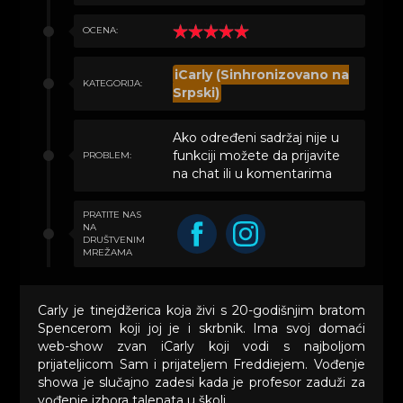
OCENA:
iCarly (Sinhronizovano na
KATEGORIJA:
Srpski)
Ako određeni sadržaj nije u
funkciji možete da prijavite
PROBLEM:
na chat ili u komentarima
PRATITE NAS
NA
DRUŠTVENIM
MREŽAMA
Carly je tinejdžerica koja živi s 20-godišnjim bratom
Spencerom koji joj je i skrbnik. Ima svoj domaći
web-show zvan iCarly koji vodi s najboljom
prijateljicom Sam i prijateljem Freddiejem. Vođenje
showa je slučajno zadesi kada je profesor zaduži za
vođenje izbora talenata u školi.