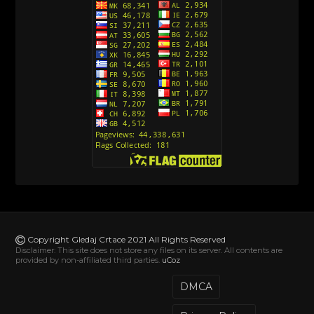
Action Man (Sinhronizovano na Hrvatski)
[26]
Action Man (2000) Sinhronizovano na Hrvatski
[26]
Andjeoski Prijatelji (Sinhronizovano na Srpski)
[52]
Ajkuca (Sharkdog) Sinhronizovano na Srpski
[40]
Alvin i veverice (Alvinnn!!! And the Chipmunks)
Sinhronizovano na Srpski
[182]
Alisa i Luis (Sinhronizovano na Srpski)
[104]
Avanture Mačka u čizmama (Sinhronizovano na
Srpski)
Copyright Gledaj Crtace 2021 All Rights Reserved
[78]
Disclaimer: This site does not store any files on its server. All contents are
provided by non-affiliated third parties.
uCoz
Abominable The Invisible (2022) Sinhronizovano
na Srpski
DMCA
[20]