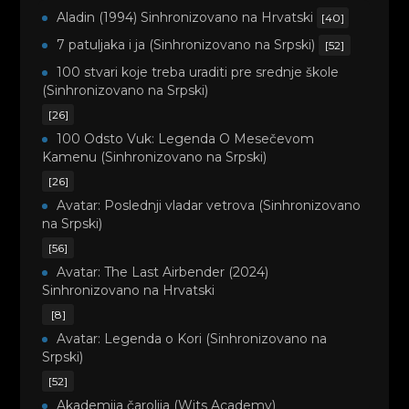
Aladin (1994) Sinhronizovano na Hrvatski
[40]
7 patuljaka i ja (Sinhronizovano na Srpski)
[52]
100 stvari koje treba uraditi pre srednje škole
(Sinhronizovano na Srpski)
[26]
100 Odsto Vuk: Legenda O Mesečevom
Kamenu (Sinhronizovano na Srpski)
[26]
Avatar: Poslednji vladar vetrova (Sinhronizovano
na Srpski)
[56]
Avatar: The Last Airbender (2024)
Sinhronizovano na Hrvatski
[8]
Avatar: Legenda o Kori (Sinhronizovano na
Srpski)
[52]
Akademija čarolija (Wits Academy)