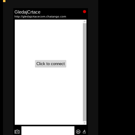
[52]
Akademija čarolija (Wits Academy)
Sinhronizovano na Srpski
[20]
Avanture Maje i Marka
(Sinhronizovano na Srpski)
[26]
Avanture šašave družine (Looney
Tunes,2020) Sinhronizovano na Srpski
[31]
A.T.O.M. (Alpha Teens On Machines)
Sinhronizovano na Hrvatski
[26]
Agent 203 (Sinhronizovano na
Srpski)
[26]
Anatane: Saving the Children of
Okura (Sinhronizovano na Srpski)