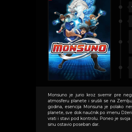
Monsuno je jurio kroz svemir pre neg
atmosferu planete i srušili se na Zemlju
godina, esencija Monsuna je polako nest
planete, sve dok naučnik po imenu Džerid
vrati i stavi pod kontrolu. Poneo je svoja
sinu ostavio poseban dar.