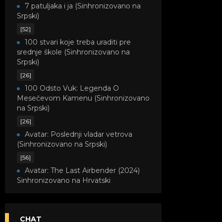
7 patuljaka i ja (Sinhronizovano na
Srpski)
[52]
100 stvari koje treba uraditi pre
srednje škole (Sinhronizovano na
Srpski)
[26]
100 Odsto Vuk: Legenda O
Mesečevom Kamenu (Sinhronizovano
na Srpski)
[26]
Avatar: Poslednji vladar vetrova
(Sinhronizovano na Srpski)
[56]
Avatar: The Last Airbender (2024)
Sinhronizovano na Hrvatski
[8]
Avatar: Legenda o Kori
(Sinhronizovano na Srpski)
CHAT