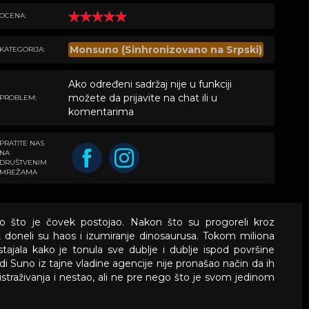
OCENA:
Monsuno (Sinhronizovano na Srpski)
KATEGORIJA:
Ako određeni sadržaj nije u funkciji
možete da prijavite na chat ili u
PROBLEM:
komentarima
PRATITE NAS
NA
DRUŠTVENIM
MREŽAMA
o što je čovek postojao. Nakon što su progoreli kroz
, doneli su haos i izumiranje dinosaurusa. Tokom miliona
ajala kako je tonula sve dublje i dublje ispod površine
i Suno iz tajne vladine agencije nije pronašao način da ih
 istraživanja i nestao, ali ne pre nego što je svom jedinom