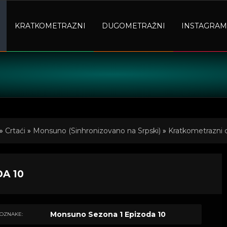
KRATKOMETRAZNI
DUGOMETRAŽNI
INSTAGRAM
»
Crtaći
»
Monsuno (Sinhronizovano na Srpski)
»
Kratkometrazni c
A 10
Monsuno Sezona 1 Epizoda 10
OZNAKE: