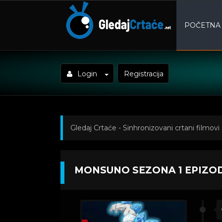
POČETNA
Login
Registracija
Gledaj Crtaće - Sinhronizovani crtani filmovi
MONSUNO SEZONA 1 EPIZOD