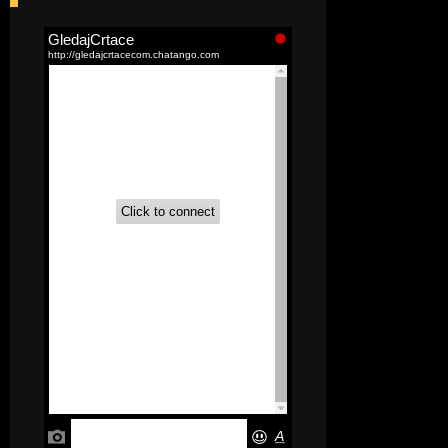
[52]
Akademija čarolija (Wits Academy)
Sinhronizovano na Srpski
[20]
Avanture Maje i Marka
(Sinhronizovano na Srpski)
[26]
Avanture šašave družine (Looney
Tunes,2020) Sinhronizovano na Srpski
[31]
A.T.O.M. (Alpha Teens On Machines)
Sinhronizovano na Hrvatski
[26]
Agent 203 (Sinhronizovano na
Srpski)
[26]
Anatane: Saving the Children of
Okura (Sinhronizovano na Srpski)