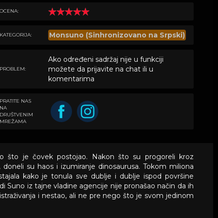
OCENA:
Monsuno (Sinhronizovano na Srpski)
KATEGORIJA:
Ako određeni sadržaj nije u funkciji
možete da prijavite na chat ili u
PROBLEM:
komentarima
PRATITE NAS
NA
DRUŠTVENIM
MREŽAMA
o što je čovek postojao. Nakon što su progoreli kroz
, doneli su haos i izumiranje dinosaurusa. Tokom miliona
ajala kako je tonula sve dublje i dublje ispod površine
i Suno iz tajne vladine agencije nije pronašao način da ih
 istraživanja i nestao, ali ne pre nego što je svom jedinom