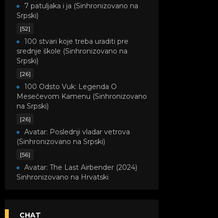
7 patuljaka i ja (Sinhronizovano na
Srpski)
[52]
100 stvari koje treba uraditi pre
srednje škole (Sinhronizovano na
Srpski)
[26]
100 Odsto Vuk: Legenda O
Mesečevom Kamenu (Sinhronizovano
na Srpski)
[26]
Avatar: Poslednji vladar vetrova
(Sinhronizovano na Srpski)
[56]
Avatar: The Last Airbender (2024)
Sinhronizovano na Hrvatski
[8]
Avatar: Legenda o Kori
(Sinhronizovano na Srpski)
CHAT