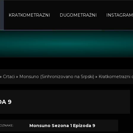
KRATKOMETRAZNI
DUGOMETRAŽNI
INSTAGRAM
»
Crtaći
»
Monsuno (Sinhronizovano na Srpski)
»
Kratkometrazni c
DA 9
Monsuno Sezona 1 Epizoda 9
OZNAKE: