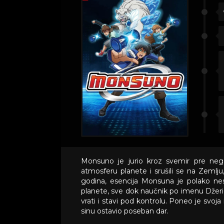
Monsuno je jurio kroz svemir pre neg
atmosferu planete i srušili se na Zemlju
godina, esencija Monsuna je polako nest
planete, sve dok naučnik po imenu Džerid
vrati i stavi pod kontrolu. Poneo je svoja
sinu ostavio poseban dar.