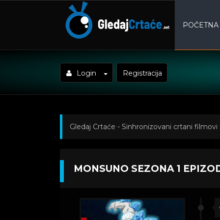
POČETNA
Login
Registracija
Gledaj Crtaće - Sinhronizovani crtani filmovi
MONSUNO SEZONA 1 EPIZO