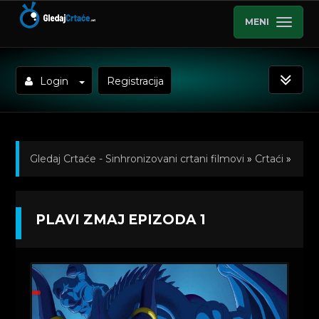
MENI
Login
Registracija
Gledaj Crtaće - Sinhronizovani crtani filmovi
»
Crtaći
»
Plavi Zmaj (Sinhronizovano na Srpski)
»
PLAVI ZMAJ EPIZODA 1
Kratkometrazni crtani filmovi
» Plavi Zmaj Epizoda 1