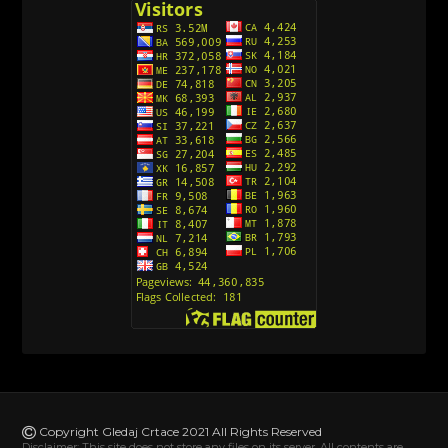
[26]
Avanture Kida Opasnost (Sinhronizovano na
Srpski)
[10]
Action Man (Sinhronizovano na Hrvatski)
[26]
Action Man (2000) Sinhronizovano na Hrvatski
[26]
Andjeoski Prijatelji (Sinhronizovano na Srpski)
[52]
Ajkuca (Sharkdog) Sinhronizovano na Srpski
[40]
Alvin i veverice (Alvinnn!!! And the Chipmunks)
Sinhronizovano na Srpski
[182]
Alisa i Luis (Sinhronizovano na Srpski)
[104]
Avanture Mačka u čizmama (Sinhronizovano na
Srpski)
Copyright Gledaj Crtace 2021 All Rights Reserved
[78]
Disclaimer: This site does not store any files on its server. All contents are