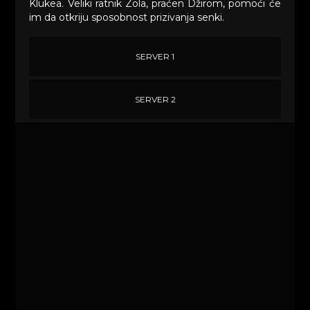
Klukea. Veliki ratnik Zola, praćen Džirom, pomoći će
im da otkriju sposobnost prizivanja senki.
SERVER 1
SERVER 2