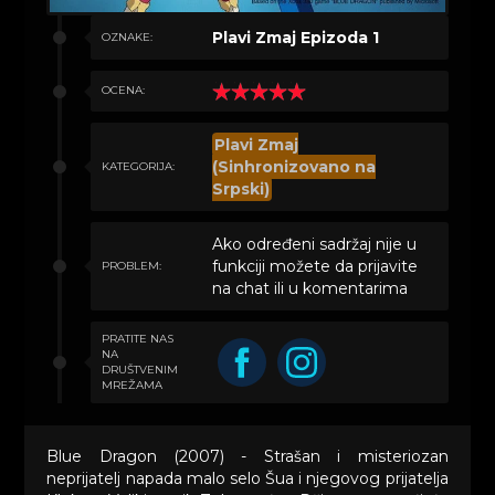
Plavi Zmaj Epizoda 1
OZNAKE:
OCENA:
Plavi Zmaj
(Sinhronizovano na
KATEGORIJA:
Srpski)
Ako određeni sadržaj nije u
funkciji možete da prijavite
PROBLEM:
na chat ili u komentarima
PRATITE NAS
NA
DRUŠTVENIM
MREŽAMA
Blue Dragon (2007) - Strašan i misteriozan
neprijatelj napada malo selo Šua i njegovog prijatelja