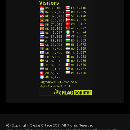
[26]
Avanture Kida Opasnost (Sinhronizovano na
Srpski)
[10]
Action Man (Sinhronizovano na Hrvatski)
[26]
Action Man (2000) Sinhronizovano na Hrvatski
[26]
Andjeoski Prijatelji (Sinhronizovano na Srpski)
[52]
Ajkuca (Sharkdog) Sinhronizovano na Srpski
[40]
Alvin i veverice (Alvinnn!!! And the Chipmunks)
Sinhronizovano na Srpski
[182]
Alisa i Luis (Sinhronizovano na Srpski)
[104]
Avanture Mačka u čizmama (Sinhronizovano na
Srpski)
Copyright Gledaj Crtace 2021 All Rights Reserved
[78]
Disclaimer: This site does not store any files on its server. All contents are