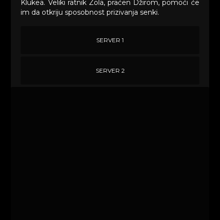
Klukea. Veliki ratnik Zola, praćen Džirom, pomoći će
im da otkriju sposobnost prizivanja senki.
SERVER 1
SERVER 2