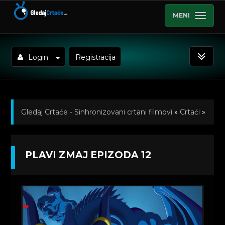
MENI
Login
Registracija
Gledaj Crtaće - Sinhronizovani crtani filmovi
»
Crtaći
»
Plavi Zmaj (Sinhronizovano na Srpski)
»
PLAVI ZMAJ EPIZODA 12
Kratkometrazni crtani filmovi
» Plavi Zmaj Epizoda 12