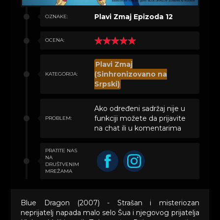
Plavi Zmaj Epizoda 12
OZNAKE:
OCENA:
Plavi Zmaj
(Sinhronizovano na
KATEGORIJA:
Srpski)
Ako određeni sadržaj nije u
funkciji možete da prijavite
PROBLEM:
na chat ili u komentarima
PRATITE NAS
NA
DRUŠTVENIM
MREŽAMA
Blue Dragon (2007) - Strašan i misteriozan
neprijatelj napada malo selo Šua i njegovog prijatelja