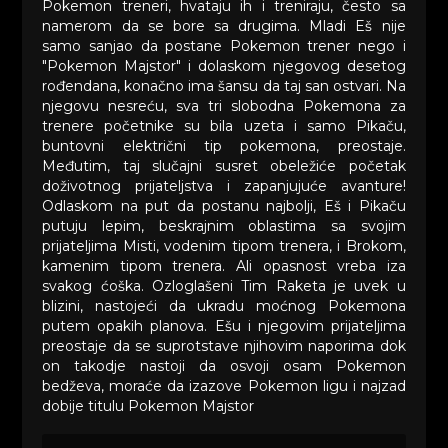
Pokemon treneri, hvataju ih i treniraju, često sa
namerom da se bore sa drugima. Mladi Eš nije
samo sanjao da postane Pokemon trener nego i
"Pokemon Majstor" i dolaskom njegovog desetog
rođendana, konačno ima šansu da taj san ostvari. Na
njegovu nesreću, sva tri slobodna Pokemona za
trenere početnike su bila uzeta i samo Pikaču,
buntovni električni tip pokemona, preostaje.
Međutim, taj slučajni susret obeležiće početak
doživotnog prijateljstva i zapanjujuće avanture!
Odlaskom na put da postanu najbolji, Eš i Pikaču
putuju lepim, beskrajnim oblastima sa svojim
prijateljima Misti, vodenim tipom trenera, i Brokom,
kamenim tipom trenera. Ali opasnost vreba iza
svakog ćoška. Ozloglašeni Tim Raketa je uvek u
blizini, nastojeći da ukradu moćnog Pokemona
putem opakih planova. Ešu i njegovim prijateljima
preostaje da se suprotstave njihovim naporima dok
on takodje nastoji da osvoji osam Pokemon
bedževa, moraće da izazove Pokemon ligu i najzad
dobije titulu Pokemon Majstor