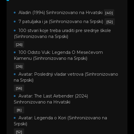
Aladin (1994) Sinhronizovano na Hrvatski
[40]
7 patuljaka i ja (Sinhronizovano na Srpski)
[52]
100 stvari koje treba uraditi pre srednje škole
(Sinhronizovano na Srpski)
[26]
100 Odsto Vuk: Legenda O Mesečevom
Kamenu (Sinhronizovano na Srpski)
[26]
Avatar: Poslednji vladar vetrova (Sinhronizovano
na Srpski)
[56]
Avatar: The Last Airbender (2024)
Sinhronizovano na Hrvatski
[8]
Avatar: Legenda o Kori (Sinhronizovano na
Srpski)
[52]