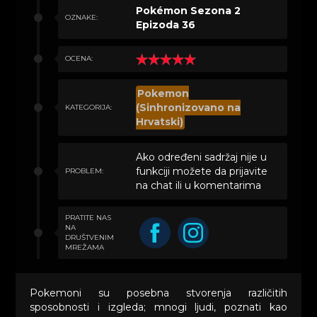
Pokémon Sezona 2
OZNAKE:
Epizoda 36
OCENA:
Pokemon
(Sinhronizovano na
KATEGORIJA:
Hrvatski)
Ako određeni sadržaj nije u
funkciji možete da prijavite
PROBLEM:
na chat ili u komentarima
PRATITE NAS
NA
DRUŠTVENIM
MREŽAMA
Pokemoni su posebna stvorenja različitih
sposobnosti i izgleda; mnogi ljudi, poznati kao