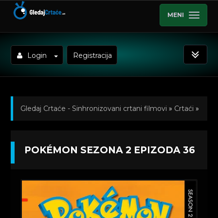
MENI
Login
Registracija
Gledaj Crtaće - Sinhronizovani crtani filmovi
»
Crtaći
»
Pokemon (Sinhronizovano na Hrvatski)
»
POKÉMON SEZONA 2 EPIZODA 36
Kratkometrazni crtani filmovi
» Pokémon Sezona 2
Epizoda 36