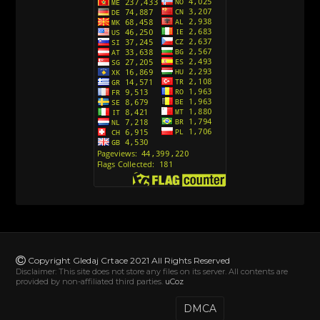
[10]
Action Man (Sinhronizovano na Hrvatski)
[26]
Action Man (2000) Sinhronizovano na Hrvatski
[26]
Andjeoski Prijatelji (Sinhronizovano na Srpski)
[52]
Ajkuca (Sharkdog) Sinhronizovano na Srpski
[40]
Alvin i veverice (Alvinnn!!! And the Chipmunks)
Sinhronizovano na Srpski
[182]
Alisa i Luis (Sinhronizovano na Srpski)
[104]
Avanture Mačka u čizmama (Sinhronizovano na
Srpski)
Copyright Gledaj Crtace 2021 All Rights Reserved
[78]
Disclaimer: This site does not store any files on its server. All contents are
provided by non-affiliated third parties.
uCoz
Abominable The Invisible (2022) Sinhronizovano
na Srpski
DMCA