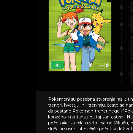
Pokemoni su posebna stvorenja različitih
treneri, hvataju ih i treniraju, često s
da postane Pokemon trener nego i "Pok
konačno ima šansu da taj san ostvari. N
početnike su bila uzeta i samo Pikaču, b
slučajni susret obeležiće početak doživo