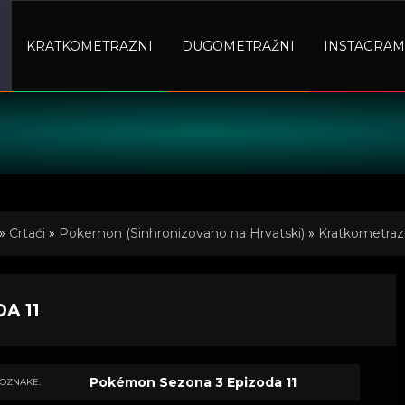
KRATKOMETRAZNI
DUGOMETRAŽNI
INSTAGRAM
»
Crtaći
»
Pokemon (Sinhronizovano na Hrvatski)
»
Kratkometrazn
A 11
Pokémon Sezona 3 Epizoda 11
OZNAKE: