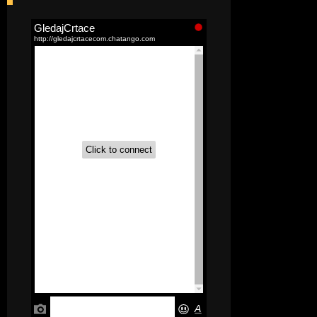
[52]
Akademija čarolija (Wits Academy)
Sinhronizovano na Srpski
[20]
Avanture Maje i Marka
(Sinhronizovano na Srpski)
[26]
Avanture šašave družine (Looney
Tunes,2020) Sinhronizovano na Srpski
[31]
A.T.O.M. (Alpha Teens On Machines)
Sinhronizovano na Hrvatski
[26]
Agent 203 (Sinhronizovano na
Srpski)
[26]
Anatane: Saving the Children of
Okura (Sinhronizovano na Srpski)