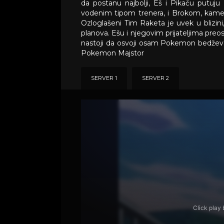
da postanu najbolji, Eš i Pikaču putuju 
vodenim tipom trenera, i Brokom, kamen
Ozloglašeni Tim Raketa je uvek u bliz
planova. Ešu i njegovim prijateljima pre
nastoji da osvoji osam Pokemon bedževa
Pokemon Majstor
SERVER 1
SERVER 2