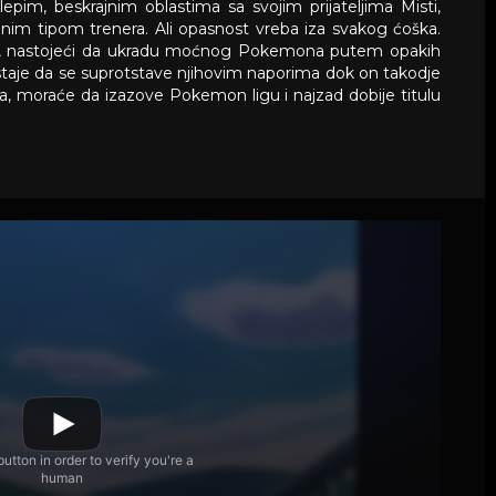
lepim, beskrajnim oblastima sa svojim prijateljima Misti,
im tipom trenera. Ali opasnost vreba iza svakog ćoška.
ini, nastojeći da ukradu moćnog Pokemona putem opakih
ostaje da se suprotstave njihovim naporima dok on takodje
, moraće da izazove Pokemon ligu i najzad dobije titulu