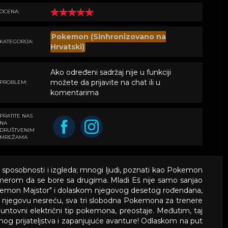
OCENA:
Pokemon (Sinhronizovano na
KATEGORIJA:
Hrvatski)
Ako određeni sadržaj nije u funkciji
možete da prijavite na chat ili u
PROBLEM:
komentarima
PRATITE NAS
NA
DRUŠTVENIM
MREŽAMA
 sposobnosti i izgleda; mnogi ljudi, poznati kao Pokemon
a namerom da se bore sa drugima. Mladi Eš nije samo sanjao
emon Majstor" i dolaskom njegovog desetog rođendana,
a njegovu nesreću, sva tri slobodna Pokemona za trenere
untovni električni tip pokemona, preostaje. Međutim, taj
tnog prijateljstva i zapanjujuće avanture! Odlaskom na put