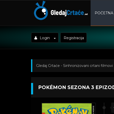
POČETNA
Login
Registracija
Gledaj Crtaće - Sinhronizovani crtani filmovi
Epizoda 11
POKÉMON SEZONA 3 EPIZOD