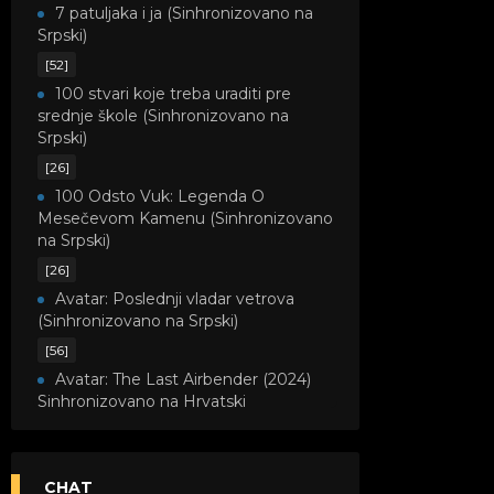
7 patuljaka i ja (Sinhronizovano na
Srpski)
[52]
100 stvari koje treba uraditi pre
srednje škole (Sinhronizovano na
Srpski)
[26]
100 Odsto Vuk: Legenda O
Mesečevom Kamenu (Sinhronizovano
na Srpski)
[26]
Avatar: Poslednji vladar vetrova
(Sinhronizovano na Srpski)
[56]
Avatar: The Last Airbender (2024)
Sinhronizovano na Hrvatski
[8]
Avatar: Legenda o Kori
(Sinhronizovano na Srpski)
CHAT