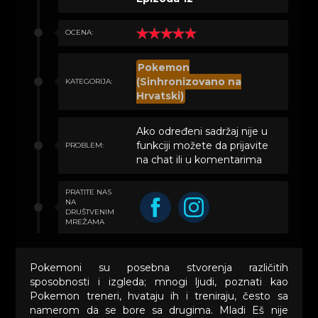
OCENA:
Pokemon
(Sinhronizovano na
KATEGORIJA:
Hrvatski)
Ako određeni sadržaj nije u
funkciji možete da prijavite
PROBLEM:
na chat ili u komentarima
PRATITE NAS
NA
DRUŠTVENIM
MREŽAMA
Pokemoni su posebna stvorenja različitih
sposobnosti i izgleda; mnogi ljudi, poznati kao
Pokemon treneri, hvataju ih i treniraju, često sa
namerom da se bore sa drugima. Mladi Eš nije