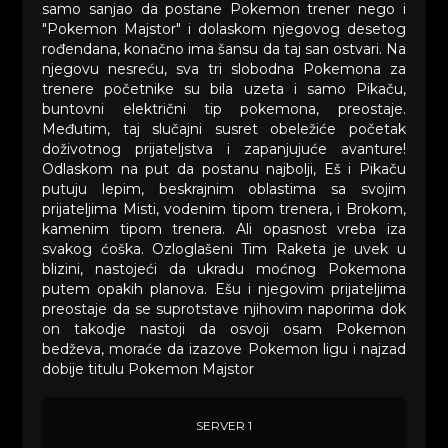
samo sanjao da postane Pokemon trener nego i
"Pokemon Majstor" i dolaskom njegovog desetog
rođendana, konačno ima šansu da taj san ostvari. Na
njegovu nesreću, sva tri slobodna Pokemona za
trenere početnike su bila uzeta i samo Pikaču,
buntovni električni tip pokemona, preostaje.
Međutim, taj slučajni susret obeležiće početak
doživotnog prijateljstva i zapanjujuće avanture!
Odlaskom na put da postanu najbolji, Eš i Pikaču
putuju lepim, beskrajnim oblastima sa svojim
prijateljima Misti, vodenim tipom trenera, i Brokom,
kamenim tipom trenera. Ali opasnost vreba iza
svakog ćoška. Ozloglašeni Tim Raketa je uvek u
blizini, nastojeći da ukradu moćnog Pokemona
putem opakih planova. Ešu i njegovim prijateljima
preostaje da se suprotstave njihovim naporima dok
on takodje nastoji da osvoji osam Pokemon
bedževa, moraće da izazove Pokemon ligu i najzad
dobije titulu Pokemon Majstor
SERVER 1