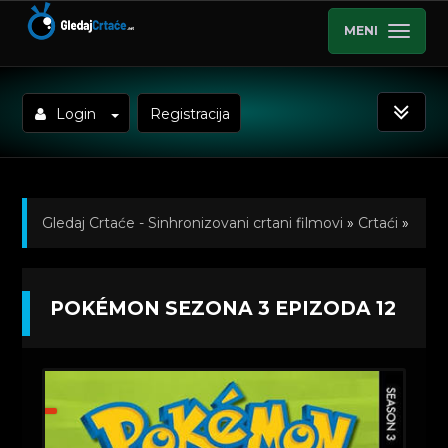
MENI
Login
Registracija
Gledaj Crtaće - Sinhronizovani crtani filmovi
»
Crtaći
»
Pokemon (Sinhronizovano na Hrvatski)
»
POKÉMON SEZONA 3 EPIZODA 12
Kratkometrazni crtani filmovi
» Pokémon Sezona 3
Epizoda 12