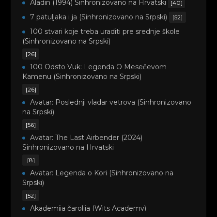
Aladin (1994) Sinhronizovano na Hrvatski
[40]
7 patuljaka i ja (Sinhronizovano na Srpski)
[52]
100 stvari koje treba uraditi pre srednje škole
(Sinhronizovano na Srpski)
[26]
100 Odsto Vuk: Legenda O Mesečevom
Kamenu (Sinhronizovano na Srpski)
[26]
Avatar: Poslednji vladar vetrova (Sinhronizovano
na Srpski)
[56]
Avatar: The Last Airbender (2024)
Sinhronizovano na Hrvatski
[8]
Avatar: Legenda o Kori (Sinhronizovano na
Srpski)
[52]
Akademija čarolija (Wits Academy)