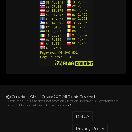
Action Man (Sinhronizovano na Hrvatski)
[26]
Action Man (2000) Sinhronizovano na Hrvatski
[26]
Andjeoski Prijatelji (Sinhronizovano na Srpski)
[52]
Ajkuca (Sharkdog) Sinhronizovano na Srpski
[40]
Alvin i veverice (Alvinnn!!! And the Chipmunks)
Sinhronizovano na Srpski
[182]
Alisa i Luis (Sinhronizovano na Srpski)
[104]
Avanture Mačka u čizmama (Sinhronizovano na
Srpski)
Copyright Gledaj Crtace 2021 All Rights Reserved
[78]
Disclaimer: This site does not store any files on its server. All contents are
provided by non-affiliated third parties.
uCoz
Abominable The Invisible (2022) Sinhronizovano
na Srpski
DMCA
[20]
Privacy Policy
Akademija za jednoroge (Unicorn Academy)