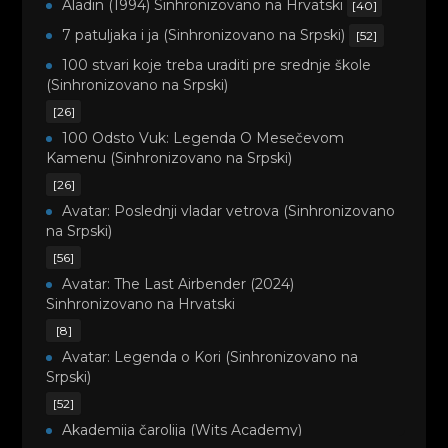
Aladin (1994) Sinhronizovano na Hrvatski
[40]
7 patuljaka i ja (Sinhronizovano na Srpski)
[52]
100 stvari koje treba uraditi pre srednje škole
(Sinhronizovano na Srpski)
[26]
100 Odsto Vuk: Legenda O Mesečevom
Kamenu (Sinhronizovano na Srpski)
[26]
Avatar: Poslednji vladar vetrova (Sinhronizovano
na Srpski)
[56]
Avatar: The Last Airbender (2024)
Sinhronizovano na Hrvatski
[8]
Avatar: Legenda o Kori (Sinhronizovano na
Srpski)
[52]
Akademija čarolija (Wits Academy)