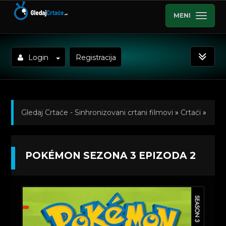
MENI
Login
Registracija
Gledaj Crtaće - Sinhronizovani crtani filmovi
»
Crtaći
»
Pokemon (Sinhronizovano na Hrvatski)
»
POKÉMON SEZONA 3 EPIZODA 2
Kratkometrazni crtani filmovi
» Pokémon Sezona 3
Epizoda 2