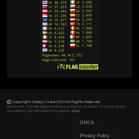
Action Man (Sinhronizovano na Hrvatski)
[26]
Action Man (2000) Sinhronizovano na Hrvatski
[26]
Andjeoski Prijatelji (Sinhronizovano na Srpski)
[52]
Ajkuca (Sharkdog) Sinhronizovano na Srpski
[40]
Alvin i veverice (Alvinnn!!! And the Chipmunks)
Sinhronizovano na Srpski
[182]
Alisa i Luis (Sinhronizovano na Srpski)
[104]
Avanture Mačka u čizmama (Sinhronizovano na
Srpski)
Copyright Gledaj Crtace 2021 All Rights Reserved
[78]
Disclaimer: This site does not store any files on its server. All contents are
provided by non-affiliated third parties.
uCoz
Abominable The Invisible (2022) Sinhronizovano
na Srpski
DMCA
[20]
Privacy Policy
Akademija za jednoroge (Unicorn Academy)