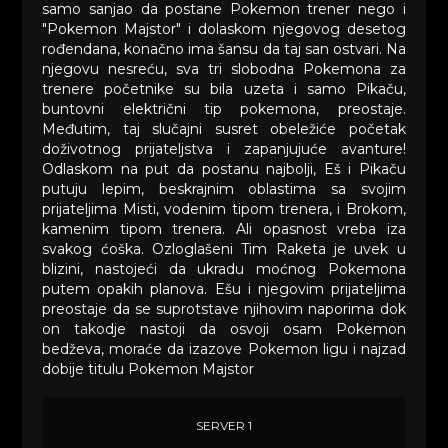
samo sanjao da postane Pokemon trener nego i
"Pokemon Majstor" i dolaskom njegovog desetog
rođendana, konačno ima šansu da taj san ostvari. Na
njegovu nesreću, sva tri slobodna Pokemona za
trenere početnike su bila uzeta i samo Pikaču,
buntovni električni tip pokemona, preostaje.
Međutim, taj slučajni susret obeležiće početak
doživotnog prijateljstva i zapanjujuće avanture!
Odlaskom na put da postanu najbolji, Eš i Pikaču
putuju lepim, beskrajnim oblastima sa svojim
prijateljima Misti, vodenim tipom trenera, i Brokom,
kamenim tipom trenera. Ali opasnost vreba iza
svakog ćoška. Ozloglašeni Tim Raketa je uvek u
blizini, nastojeći da ukradu moćnog Pokemona
putem opakih planova. Ešu i njegovim prijateljima
preostaje da se suprotstave njihovim naporima dok
on takodje nastoji da osvoji osam Pokemon
bedževa, moraće da izazove Pokemon ligu i najzad
dobije titulu Pokemon Majstor
SERVER 1