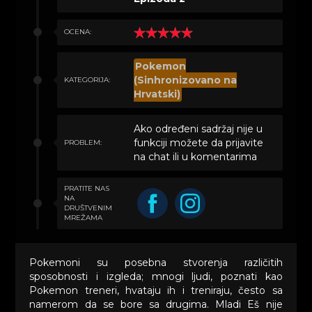
OCENA:
Pokemon
(Sinhronizovano na
KATEGORIJA:
Hrvatski)
Ako određeni sadržaj nije u
funkciji možete da prijavite
PROBLEM:
na chat ili u komentarima
PRATITE NAS
NA
DRUŠTVENIM
MREŽAMA
Pokemoni su posebna stvorenja različitih
sposobnosti i izgleda; mnogi ljudi, poznati kao
Pokemon treneri, hvataju ih i treniraju, često sa
namerom da se bore sa drugima. Mladi Eš nije