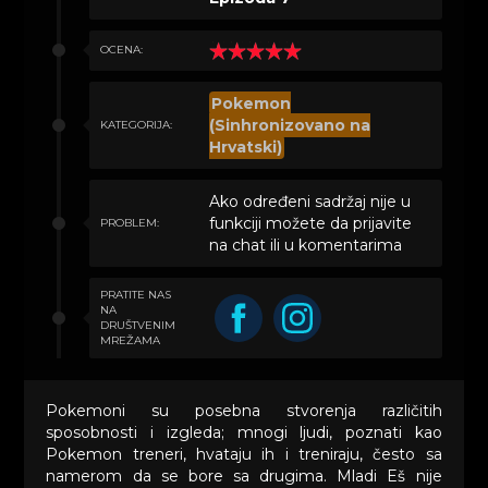
OCENA:
Pokemon
(Sinhronizovano na
KATEGORIJA:
Hrvatski)
Ako određeni sadržaj nije u
funkciji možete da prijavite
PROBLEM:
na chat ili u komentarima
PRATITE NAS
NA
DRUŠTVENIM
MREŽAMA
Pokemoni su posebna stvorenja različitih
sposobnosti i izgleda; mnogi ljudi, poznati kao
Pokemon treneri, hvataju ih i treniraju, često sa
namerom da se bore sa drugima. Mladi Eš nije