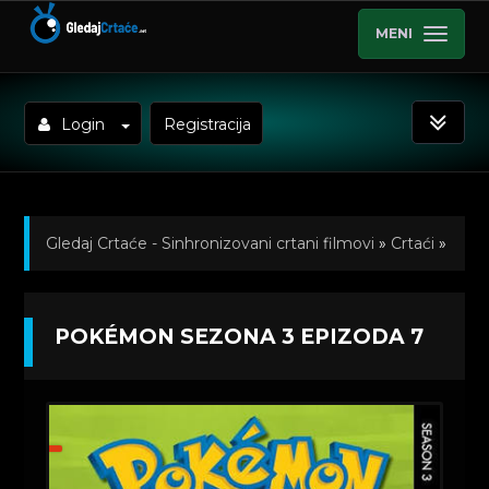
MENI
Login
Registracija
Gledaj Crtaće - Sinhronizovani crtani filmovi
»
Crtaći
»
Pokemon (Sinhronizovano na Hrvatski)
»
POKÉMON SEZONA 3 EPIZODA 7
Kratkometrazni crtani filmovi
» Pokémon Sezona 3
Epizoda 7