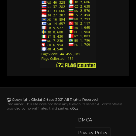
Action Man (Sinhronizovano na Hrvatski)
[26]
Action Man (2000) Sinhronizovano na Hrvatski
[26]
Andjeoski Prijatelji (Sinhronizovano na Srpski)
[52]
Ajkuca (Sharkdog) Sinhronizovano na Srpski
[40]
Alvin i veverice (Alvinnn!!! And the Chipmunks)
Sinhronizovano na Srpski
[182]
Alisa i Luis (Sinhronizovano na Srpski)
[104]
Avanture Mačka u čizmama (Sinhronizovano na
Srpski)
Copyright Gledaj Crtace 2021 All Rights Reserved
[78]
Disclaimer: This site does not store any files on its server. All contents are
provided by non-affiliated third parties.
uCoz
Abominable The Invisible (2022) Sinhronizovano
na Srpski
DMCA
[20]
Privacy Policy
Akademija za jednoroge (Unicorn Academy)