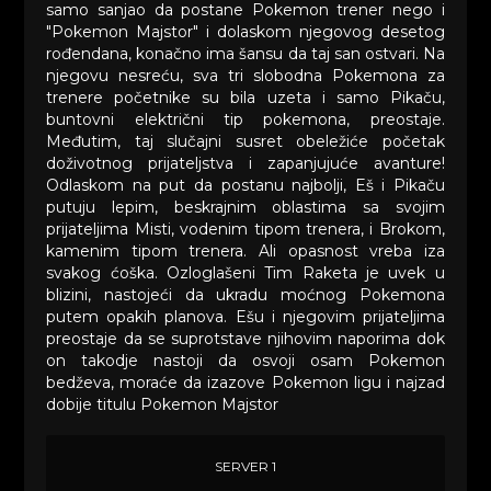
samo sanjao da postane Pokemon trener nego i
"Pokemon Majstor" i dolaskom njegovog desetog
rođendana, konačno ima šansu da taj san ostvari. Na
njegovu nesreću, sva tri slobodna Pokemona za
trenere početnike su bila uzeta i samo Pikaču,
buntovni električni tip pokemona, preostaje.
Međutim, taj slučajni susret obeležiće početak
doživotnog prijateljstva i zapanjujuće avanture!
Odlaskom na put da postanu najbolji, Eš i Pikaču
putuju lepim, beskrajnim oblastima sa svojim
prijateljima Misti, vodenim tipom trenera, i Brokom,
kamenim tipom trenera. Ali opasnost vreba iza
svakog ćoška. Ozloglašeni Tim Raketa je uvek u
blizini, nastojeći da ukradu moćnog Pokemona
putem opakih planova. Ešu i njegovim prijateljima
preostaje da se suprotstave njihovim naporima dok
on takodje nastoji da osvoji osam Pokemon
bedževa, moraće da izazove Pokemon ligu i najzad
dobije titulu Pokemon Majstor
SERVER 1