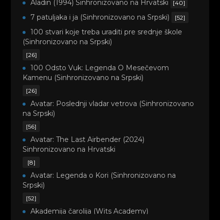
Aladin (1994) Sinhronizovano na Hrvatski
[40]
7 patuljaka i ja (Sinhronizovano na Srpski)
[52]
100 stvari koje treba uraditi pre srednje škole
(Sinhronizovano na Srpski)
[26]
100 Odsto Vuk: Legenda O Mesečevom
Kamenu (Sinhronizovano na Srpski)
[26]
Avatar: Poslednji vladar vetrova (Sinhronizovano
na Srpski)
[56]
Avatar: The Last Airbender (2024)
Sinhronizovano na Hrvatski
[8]
Avatar: Legenda o Kori (Sinhronizovano na
Srpski)
[52]
Akademija čarolija (Wits Academy)