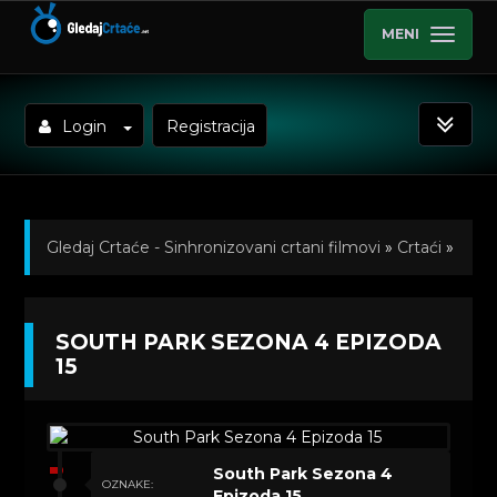
MENI
Login
Registracija
Gledaj Crtaće - Sinhronizovani crtani filmovi
»
Crtaći
»
South Park (Titlovano)
»
Kratkometrazni crtani filmovi
SOUTH PARK SEZONA 4 EPIZODA
» South Park Sezona 4 Epizoda 15
15
South Park Sezona 4
OZNAKE:
Epizoda 15