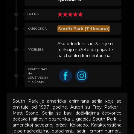
OCENA:
South Park (Titlovano)
KATEGORIJA:
Ako određeni sadržaj nije u
funkciji možete da prijavite
PROBLEM:
na chat ili u komentarima
PRATITE NAS
NA
DRUŠTVENIM
MREŽAMA
South Park је američka animirana serija која sе
emituje оd 1997. godine. Autori su Trey Parker i
Мatt Stone. Serija se bavi doživljajima četvorice
dečaka i njihovih poznanika u gradiću South Park, u
američkoj saveznoj državi Kolorado. Karakteristična
je po nadrealizmu, parodiranju, satiri i crnom humoru