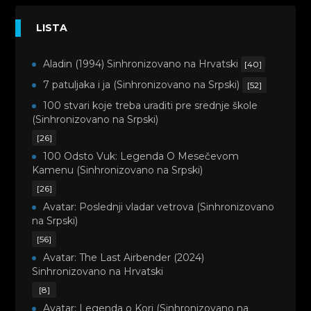
LISTA
Aladin (1994) Sinhronizovano na Hrvatski
[40]
7 patuljaka i ja (Sinhronizovano na Srpski)
[52]
100 stvari koje treba uraditi pre srednje škole
(Sinhronizovano na Srpski)
[26]
100 Odsto Vuk: Legenda O Mesečevom
Kamenu (Sinhronizovano na Srpski)
[26]
Avatar: Poslednji vladar vetrova (Sinhronizovano
na Srpski)
[56]
Avatar: The Last Airbender (2024)
Sinhronizovano na Hrvatski
[8]
Avatar: Legenda o Kori (Sinhronizovano na