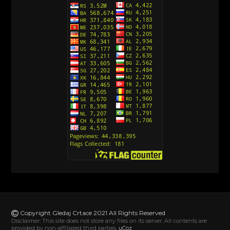
Avanture Kida Opasnost (Sinhronizovano na
Srpski)
[10]
Action Man (Sinhronizovano na Hrvatski)
[26]
Action Man (2000) Sinhronizovano na Hrvatski
[26]
Andjeoski Prijatelji (Sinhronizovano na Srpski)
[52]
Ajkuca (Sharkdog) Sinhronizovano na Srpski
[40]
Alvin i veverice (Alvinnn!!! And the Chipmunks)
Sinhronizovano na Srpski
[182]
Alisa i Luis (Sinhronizovano na Srpski)
[104]
Avanture Mačka u čizmama (Sinhronizovano na
Srpski)
Copyright Gledaj Crtace 2021 All Rights Reserved
[78]
Disclaimer: This site does not store any files on its server. All contents are
provided by non-affiliated third parties.
uCoz