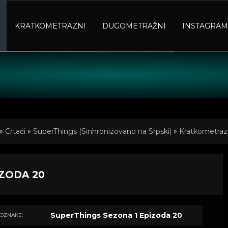
KRATKOMETRAZNI
DUGOMETRAŽNI
INSTAGRAM
»
Crtaći
»
SuperThings (Sinhronizovano na Srpski)
»
Kratkometrazn
IZODA 20
SuperThings Sezona 1 Epizoda 20
OZNAKE: