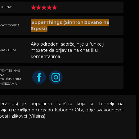
OCENA:
SuperThings (Sinhronizovano na
KATEGORIJA:
Srpski)
Ako određeni sadržaj nije u funkciji
možete da prijavite na chat ili u
PROBLEM:
komentarima
PRATITE NAS
NA
DRUŠTVENIM
MREŽAMA
erZings) je popularna franšiza koja se temelji na
dvija u izmišljenom gradu Kaboom City, gdje svakodnevni
) i zlikovci (Villains)