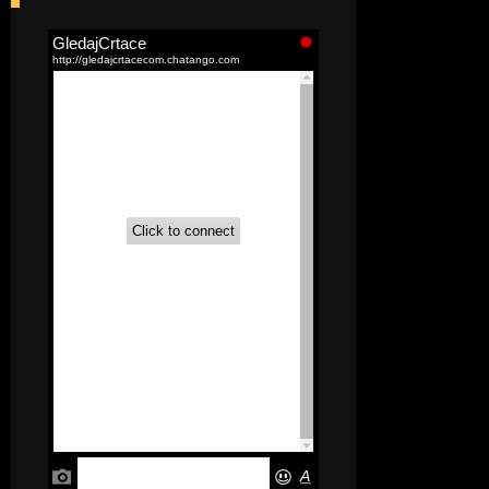
[52]
Akademija čarolija (Wits Academy)
Sinhronizovano na Srpski
[20]
Avanture Maje i Marka
(Sinhronizovano na Srpski)
[26]
Avanture šašave družine (Looney
Tunes,2020) Sinhronizovano na Srpski
[31]
A.T.O.M. (Alpha Teens On Machines)
Sinhronizovano na Hrvatski
[26]
Agent 203 (Sinhronizovano na
Srpski)
[26]
Anatane: Saving the Children of
Okura (Sinhronizovano na Srpski)