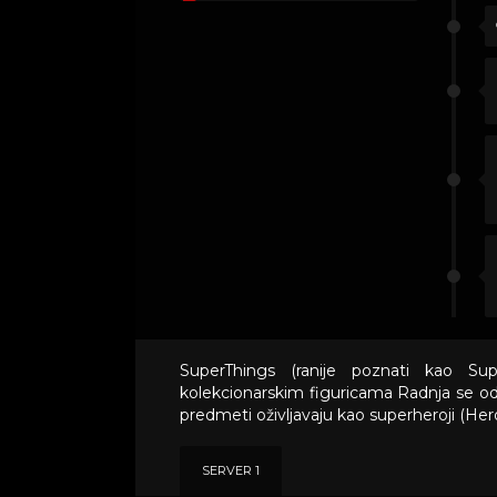
SuperThings (ranije poznati kao Sup
kolekcionarskim figuricama Radnja se o
predmeti oživljavaju kao superheroji (Heroes
SERVER 1