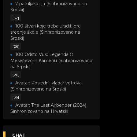
7 patuljaka i ja (Sinhronizovano na
Srpski)
[52]
100 stvari koje treba uraditi pre
srednje škole (Sinhronizovano na
Srpski)
[26]
100 Odsto Vuk: Legenda O
Mesečevom Kamenu (Sinhronizovano
na Srpski)
[26]
Avatar: Poslednji vladar vetrova
(Sinhronizovano na Srpski)
[56]
Avatar: The Last Airbender (2024)
Sinhronizovano na Hrvatski
[8]
Avatar: Legenda o Kori
(Sinhronizovano na Srpski)
CHAT