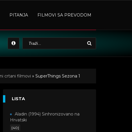
PITANJA
FILMOVI SA PREVODOM
i crtani filmovi
» SuperThings Sezona 1
LISTA
Aladin (1994) Sinhronizovano na
Hrvatski
[40]